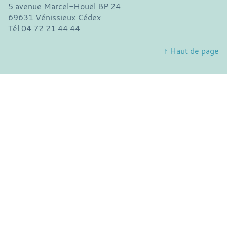
5 avenue Marcel-Houël BP 24
69631 Vénissieux Cédex
Tél 04 72 21 44 44
↑ Haut de page