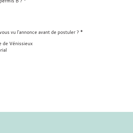
*
 permis B ?
*
vous vu l'annonce avant de postuler ?
le de Vénissieux
rial