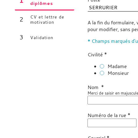
1
(étape courante)
diplômes
CV et lettre de
2
motivation
A la fin du formulaire
pour modifier, sans pe
3
Validation
* Champs marqués d'un
*
Civilité
Madame
Monsieur
*
Nom
Merci de saisir en majuscul
*
Numéro de la rue
*