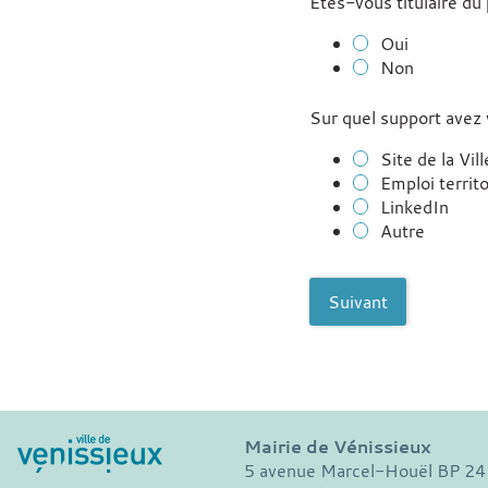
Etes-vous titulaire du
Oui
Non
Sur quel support avez 
Site de la Vil
Emploi territo
LinkedIn
Autre
Suivant
Mairie de Vénissieux
5 avenue Marcel-Houël BP 24