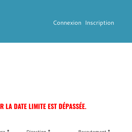
Connexion
Inscription
 LA DATE LIMITE EST DÉPASSÉE.
*
*
*
ure
Direction
Recrutement